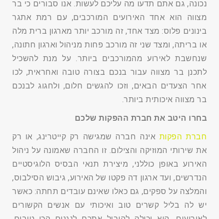
נכונה, גם אתם תדעו מה עליכם לעשות. אנו סבורים כי בר
מצווה הוא אחד האירועים המורכבים, עם רמת אתגר
בינונים פלוס: מצד אחד, זה מורכב יותר מארגון ברית מלה
או בריתה, ומצד שני זה מורכב פחות מניהול וארגון חתונה,
שנחשבת לאירוע מהמורכבים ביותר. על מנת להשכיל
לתכנן בר מצווה עבור בנכם בצורה טובה ואחראית, לכו
אחר הצעדים הבאים, וזכו להגשים חלום, ולחגוג לבנכם
בר מצווה איכותית ביותר.
בחרו היטב את חברת ההפקות שלכם
חברת הפקות
אינה חברה שמגישה רק קייטרינג, או רק
את שירותי המוזיקה והצילום. זו החברה שאמונה על ניהול
האירוע באופן כוללני, מיצירת תנאי הבסיס הלוגיסטיים
הנדרשים, ועד ארגון דה פקטו של האירוע, גיבוש הסילבוס,
והמלצה על ספקים, גם כאלו שאינם עובדים תחתה: כאשר
יש לה בליל קשרים טוב ואיכותי עם אנשים הקשורים
לאירועים, היא יכולה להוביל אתכם לנגנים הכי טובים,