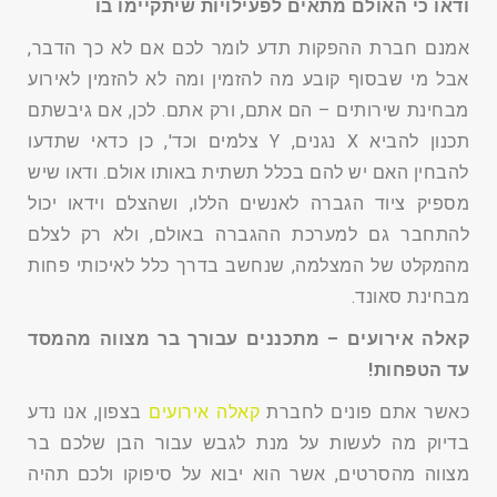
ודאו כי האולם מתאים לפעילויות שיתקיימו בו
אמנם חברת ההפקות תדע לומר לכם אם לא כך הדבר,
אבל מי שבסוף קובע מה להזמין ומה לא להזמין לאירוע
מבחינת שירותים – הם אתם, ורק אתם. לכן, אם גיבשתם
תכנון להביא X נגנים, Y צלמים וכד', כן כדאי שתדעו
להבחין האם יש להם בכלל תשתית באותו אולם. ודאו שיש
מספיק ציוד הגברה לאנשים הללו, ושהצלם וידאו יכול
להתחבר גם למערכת ההגברה באולם, ולא רק לצלם
מהמקלט של המצלמה, שנחשב בדרך כלל לאיכותי פחות
מבחינת סאונד.
קאלה אירועים – מתכננים עבורך בר מצווה מהמסד
עד הטפחות!
כאשר אתם פונים לחברת
קאלה אירועים
בצפון, אנו נדע
בדיוק מה לעשות על מנת לגבש עבור הבן שלכם בר
מצווה מהסרטים, אשר הוא יבוא על סיפוקו ולכם תהיה